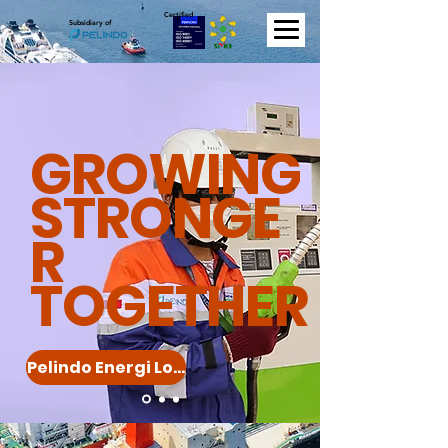
Certified
Subsidiary of
GROWING
STRONGE
R
TOGETHER
Pelindo Energi Logistik