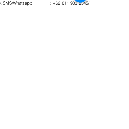
SMS/Whatsapp :
+62 811 933 2345
/
+62 811 951 1665
Nomor Telepon :
+6221 2782 2345
Nomor Fax :
+6221 2782 3456
Po Box : Pelindo Bersih Po Box
1074, JKS 12010