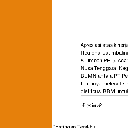
Apresiasi atas kiner
Regional Jatimbali
& Limbah PEL). Acar
Nusa Tenggara. Kegia
BUMN antara PT Peli
tentunya melecut se
distribusi BBM untu
Postingan Terakhir