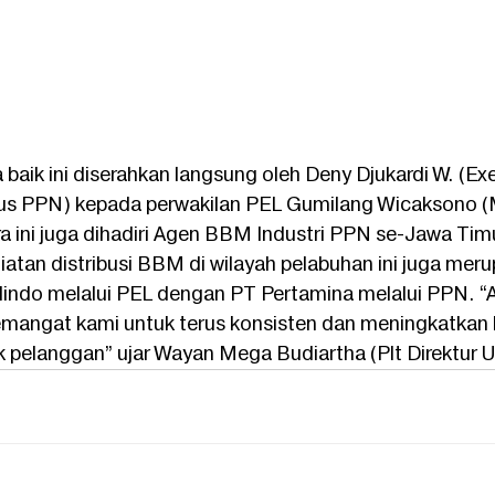
ja baik ini diserahkan langsung oleh Deny Djukardi W. (E
nus PPN) kepada perwakilan PEL Gumilang Wicaksono 
a ini juga dihadiri Agen BBM Industri PPN se-Jawa Timu
tan distribusi BBM di wilayah pelabuhan ini juga meru
ndo melalui PEL dengan PT Pertamina melalui PPN. “Apr
mangat kami untuk terus konsisten dan meningkatkan 
k pelanggan” ujar Wayan Mega Budiartha (Plt Direktur