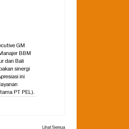
xecutive GM 
(Manajer BBM 
r dan Bali 
pakan sinergi 
esiasi ini 
layanan 
 Utama PT PEL).
Lihat Semua