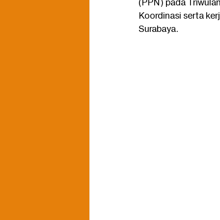
(PPN) pada Triwulan 
Koordinasi serta ke
Surabaya. 