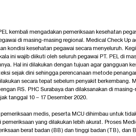
. PEL kembali mengadakan pemeriksaan kesehatan pegaw
gawai di masing-masing regional. Medical Check Up a
an kondisi kesehatan pegawai secara menyeluruh. Kegia
ala ini wajib diikuti oleh seluruh pegawai PT. PEL di m
nnya. Hal ini dilakukan dengan tujuan agar gangguan k
teksi sejak dini sehingga perencanaan metode penanga
ilakukan secara tepat sebelum penyakit berkembang. M
 dengan RS. PHC Surabaya dan dilaksanakan di masing-
ejak tanggal 10 – 17 Desember 2020. 
pemeriksaan medis, peserta MCU dihimbau untuk tida
ri pemeriksaan yang dilakukan lebih akurat. Proses Medic
riksaan berat badan (BB) dan tinggi badan (TB), dan 