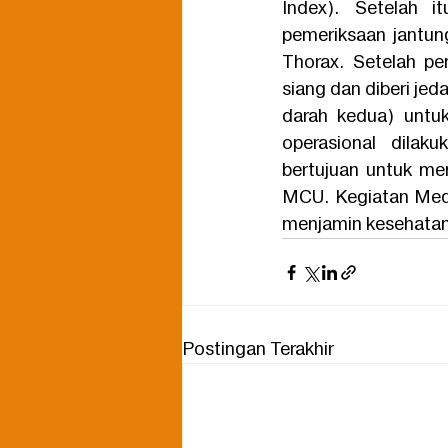
Index). Setelah it
pemeriksaan jantun
Thorax. Setelah pe
siang dan diberi je
darah kedua) untu
operasional dilak
bertujuan untuk me
MCU. Kegiatan Medi
menjamin kesehatan 
Postingan Terakhir