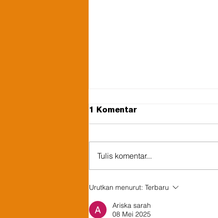
1 Komentar
Tulis komentar...
Dukung Penataan
Urutkan menurut:
Terbaru
Benoa, PT PEL Jaga
Ariska sarah
Pasokan Energi Bali
08 Mei 2025