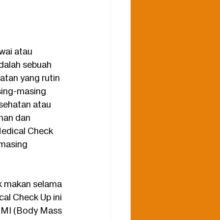
ai atau 
dalah sebuah 
tan yang rutin 
asing-masing 
esehatan atau 
nan dan 
edical Check 
masing 
k makan selama 
al Check Up ini 
BMI (Body Mass 