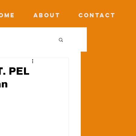
OME
ABOUT
CONTACT
T. PEL
an