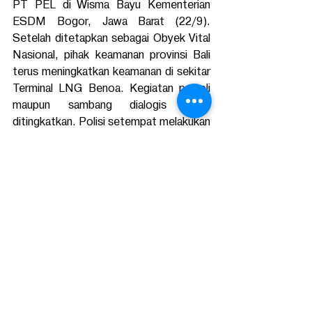
PT PEL di Wisma Bayu Kementerian 
ESDM Bogor, Jawa Barat (22/9). 
Setelah ditetapkan sebagai Obyek Vital 
Nasional, pihak keamanan provinsi Bali 
terus meningkatkan keamanan di sekitar 
Terminal LNG Benoa. Kegiatan patroli 
maupun sambang dialogis terus 
ditingkatkan. Polisi setempat melakukan 
kantibmas di sekitar kawasan obyek 
vital Terminal LNG Benoa. “Kita sangat 
berterima kasih kepada pihak keamanan 
di Bali yang allout menjaga stabilitas di 
sekitar Benoa,” tutur Direktur Utama 
Pelindo III. (*) 
Postingan Terakhir
Lihat Semua